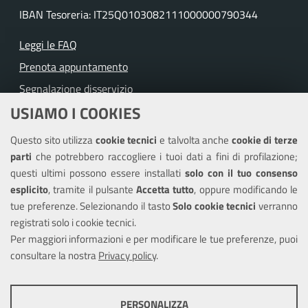
IBAN Tesoreria: IT25Q0103082111000000790344
Leggi le FAQ
Prenota appuntamento
Segnalazione disservizio
USIAMO I COOKIES
Richiesta assistenza
Questo sito utilizza
cookie tecnici
e talvolta anche
cookie di terze
Amministrazione trasparente
parti
che potrebbero raccogliere i tuoi dati a fini di profilazione;
Informativa privacy
questi ultimi possono essere installati
solo con il tuo consenso
Note legali
esplicito
, tramite il pulsante
Accetta tutto
, oppure modificando le
tue preferenze. Selezionando il tasto
Solo cookie tecnici
verranno
Piano di miglioramento dei servizi
registrati solo i cookie tecnici.
Dichiarazione di accessibilità
Per maggiori informazioni e per modificare le tue preferenze, puoi
consultare la nostra
Privacy policy
.
COOKIE TECNICI
SEGUICI SU
PERSONALIZZA