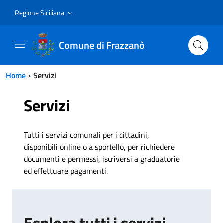
Vai al contenuto principale
Vai al menu principale
Regione Siciliana
Comune di Frazzanò
Home
Servizi
Servizi
Tutti i servizi comunali per i cittadini,
disponibili online o a sportello, per richiedere
documenti e permessi, iscriversi a graduatorie
ed effettuare pagamenti.
Esplora tutti i servizi