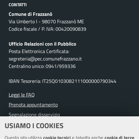
CONTATTI
Comune di Frazzanò
Via Umberto I - 98070 Frazzanò ME
Codice fiscale / P. IVA: 00420090839
Ufficio Relazioni con il Pubblico
Posta Elettronica Certificata:
segreteria@pec.comunefrazzano.it
Centralino unico: 0941/959336
IBAN Tesoreria: IT25Q0103082111000000790344
Leggi le FAQ
Prenota appuntamento
Segnalazione disservizio
USIAMO I COOKIES
Richiesta assistenza
Questo sito utilizza
cookie tecnici
e talvolta anche
cookie di terze