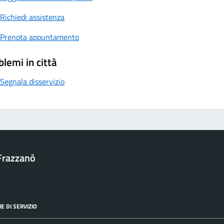
Richiedi assistenza
Prenota appuntamento
blemi in città
Segnala disservizio
Frazzanò
E DI SERVIZIO