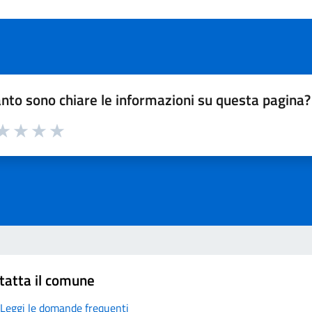
nto sono chiare le informazioni su questa pagina?
a 1 su 5
aluta 2 su 5
Valuta 3 su 5
Valuta 4 su 5
Valuta 5 su 5
tatta il comune
Leggi le domande frequenti