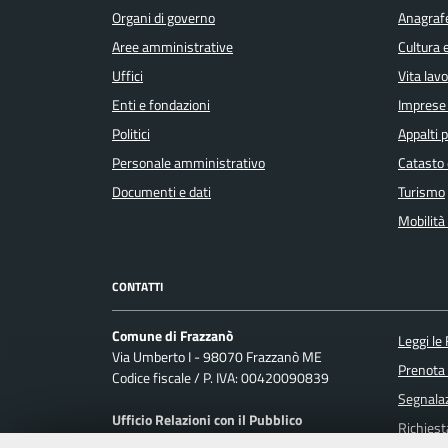
Organi di governo
Anagrafe
Aree amministrative
Cultura 
Uffici
Vita lav
Enti e fondazioni
Imprese
Politici
Appalti p
Personale amministrativo
Catasto 
Documenti e dati
Turismo
Mobilità 
CONTATTI
Comune di Frazzanò
Leggi le
Via Umberto I - 98070 Frazzanò ME
Prenota
Codice fiscale / P. IVA: 00420090839
Segnalaz
Ufficio Relazioni con il Pubblico
Richiest
Posta Elettronica Certificata: