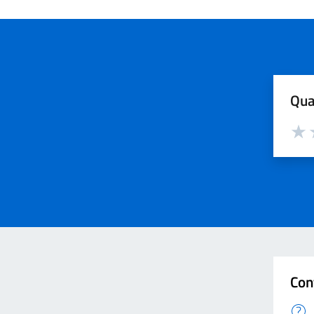
Qua
Valut
V
Con