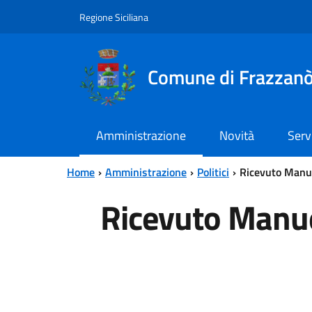
Vai al contenuto principale
Vai al menu principale
Regione Siciliana
Comune di Frazzan
Amministrazione
Novità
Serv
Home
Amministrazione
Politici
Ricevuto Manu
Ricevuto Manu