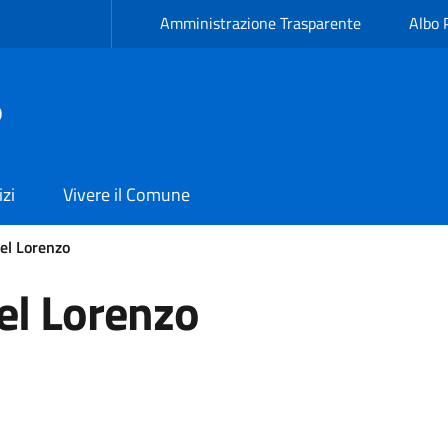
Amministrazione Trasparente
Albo 
ò
izi
Vivere il Comune
el Lorenzo
el Lorenzo