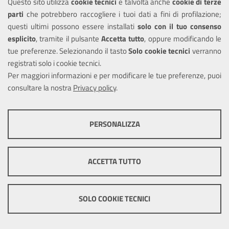
Rimborso del
Questo sito utilizza
cookie tecnici
e talvolta anche
cookie di terze
parti
che potrebbero raccogliere i tuoi dati a fini di profilazione;
pagamento di diritti
questi ultimi possono essere installati
solo con il tuo consenso
di segreteria o
esplicito
, tramite il pulsante
Accetta tutto
, oppure modificando le
istruttoria
tue preferenze. Selezionando il tasto
Solo cookie tecnici
verranno
registrati solo i cookie tecnici.
Procedimento di rimborso del
Per maggiori informazioni e per modificare le tue preferenze, puoi
pagamento di diritti di segreteria
consultare la nostra
Privacy policy
.
o istruttoria
COOKIE TECNICI
PERSONALIZZA
Questi cookie consentono la corretta navigazione del sito e la rendono
Sepoltura di un
ottimale per ogni utente. Essi non raccolgono i tuoi dati e le tue
cadavere per
informazioni di navigazione per scopi di marketing e profilazione, e
ACCETTA TUTTO
pertanto possono essere utilizzati senza bisogno di acquisire il tuo
inumazione o
consenso.
tumulazione
Mostra altre informazioni
SOLO COOKIE TECNICI
Procedimento di sepoltura di un
Cookie tecnici e funzionali
cadavere per inumazione o