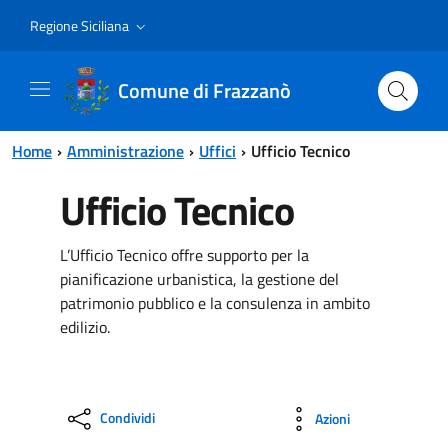
Vai al contenuto principale
Vai al menu principale
Regione Siciliana
Comune di Frazzanò
Home
Amministrazione
Uffici
Ufficio Tecnico
Ufficio Tecnico
L’Ufficio Tecnico offre supporto per la
pianificazione urbanistica, la gestione del
patrimonio pubblico e la consulenza in ambito
edilizio.
Condividi
Azioni