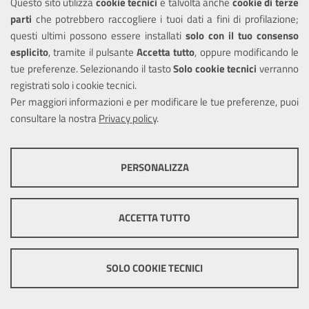
Questo sito utilizza
cookie tecnici
e talvolta anche
cookie di terze
Occupazione di
parti
che potrebbero raccogliere i tuoi dati a fini di profilazione;
suolo pubblico per
questi ultimi possono essere installati
solo con il tuo consenso
l'apertura di cantieri
esplicito
, tramite il pulsante
Accetta tutto
, oppure modificando le
e per svolgere
tue preferenze. Selezionando il tasto
Solo cookie tecnici
verranno
attività di scarico
registrati solo i cookie tecnici.
merci e traslochi:
Per maggiori informazioni e per modificare le tue preferenze, puoi
modifica della
consultare la nostra
Privacy policy
.
concessione
COOKIE TECNICI
ULTERIORI INFORMAZIONI
PERSONALIZZA
Questi cookie consentono la corretta navigazione del sito e la rendono
ottimale per ogni utente. Essi non raccolgono i tuoi dati e le tue
informazioni di navigazione per scopi di marketing e profilazione, e
Occupazione di
ACCETTA TUTTO
pertanto possono essere utilizzati senza bisogno di acquisire il tuo
suolo pubblico per
consenso.
svolgere attività
Mostra altre informazioni
elettorali e
SOLO COOKIE TECNICI
referendarie:
Cookie tecnici e funzionali
proroga della