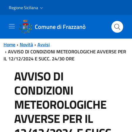
Vai al contenuto principale
Vai al menu principale
Regione Siciliana
Comune di Frazzanò
Home
Novità
Avvisi
AVVISO DI CONDIZIONI METEOROLOGICHE AVVERSE PER
IL 12/12/2024 E SUCC. 24/30 ORE
AVVISO DI
CONDIZIONI
METEOROLOGICHE
AVVERSE PER IL