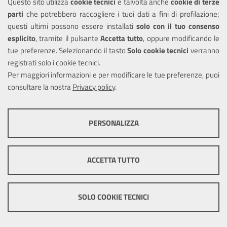
Questo sito utilizza
cookie tecnici
e talvolta anche
cookie di terze
ULTERIORI INFORMAZIONI
parti
che potrebbero raccogliere i tuoi dati a fini di profilazione;
questi ultimi possono essere installati
solo con il tuo consenso
esplicito
, tramite il pulsante
Accetta tutto
, oppure modificando le
Occupazione di
tue preferenze. Selezionando il tasto
Solo cookie tecnici
verranno
suolo pubblico per
registrati solo i cookie tecnici.
svolgere attività
Per maggiori informazioni e per modificare le tue preferenze, puoi
elettorali e
consultare la nostra
Privacy policy
.
referendarie:
COOKIE TECNICI
proroga della
PERSONALIZZA
concessione
Questi cookie consentono la corretta navigazione del sito e la rendono
ottimale per ogni utente. Essi non raccolgono i tuoi dati e le tue
ULTERIORI INFORMAZIONI
informazioni di navigazione per scopi di marketing e profilazione, e
ACCETTA TUTTO
pertanto possono essere utilizzati senza bisogno di acquisire il tuo
consenso.
Mostra altre informazioni
Concessione di un
SOLO COOKIE TECNICI
contributo
Cookie tecnici e funzionali
economico per lo