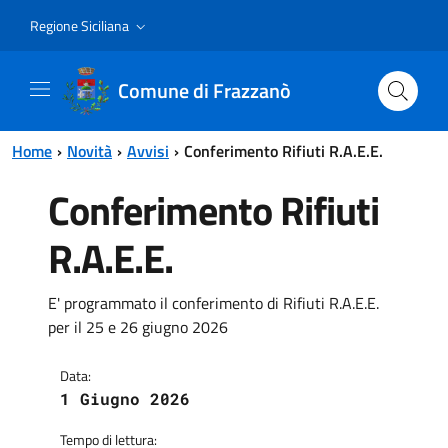
Vai al contenuto principale
Vai al menu principale
Regione Siciliana
Comune di Frazzanò
Home
Novità
Avvisi
Conferimento Rifiuti R.A.E.E.
Conferimento Rifiuti
R.A.E.E.
E' programmato il conferimento di Rifiuti R.A.E.E.
per il 25 e 26 giugno 2026
Data:
1 Giugno 2026
Tempo di lettura: