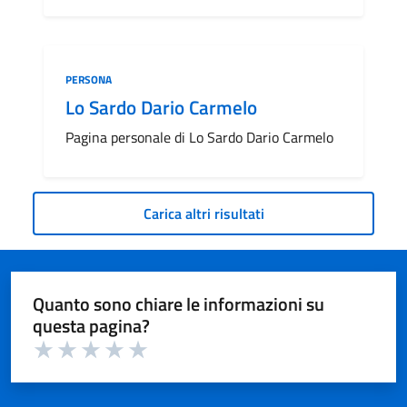
Categoria:
PERSONA
Lo Sardo Dario Carmelo
Pagina personale di Lo Sardo Dario Carmelo
Carica altri risultati
Quanto sono chiare le informazioni su
questa pagina?
Valuta 1 su 5
Valuta 2 su 5
Valuta 3 su 5
Valuta 4 su 5
Valuta 5 su 5