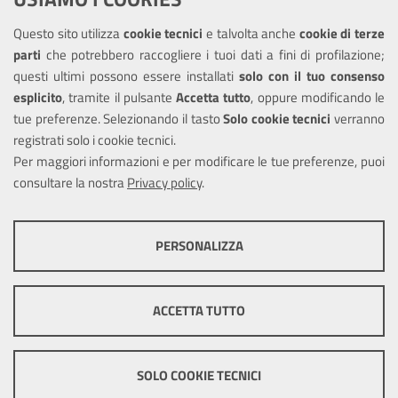
Questo sito utilizza
cookie tecnici
e talvolta anche
cookie di terze
Amministrazione trasparente
parti
che potrebbero raccogliere i tuoi dati a fini di profilazione;
Informativa privacy
questi ultimi possono essere installati
solo con il tuo consenso
Note legali
esplicito
, tramite il pulsante
Accetta tutto
, oppure modificando le
tue preferenze. Selezionando il tasto
Solo cookie tecnici
verranno
Piano di miglioramento dei servizi
registrati solo i cookie tecnici.
Dichiarazione di accessibilità
Per maggiori informazioni e per modificare le tue preferenze, puoi
consultare la nostra
Privacy policy
.
COOKIE TECNICI
SEGUICI SU
PERSONALIZZA
Facebook
Questi cookie consentono la corretta navigazione del sito e la rendono
ottimale per ogni utente. Essi non raccolgono i tuoi dati e le tue
informazioni di navigazione per scopi di marketing e profilazione, e
ACCETTA TUTTO
pertanto possono essere utilizzati senza bisogno di acquisire il tuo
Mappa del sito
Cookie
consenso.
policy
Credits
Mostra altre informazioni
SOLO COOKIE TECNICI