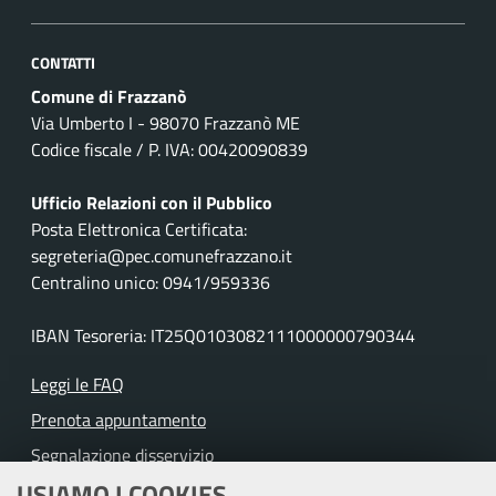
CONTATTI
Comune di Frazzanò
Via Umberto I - 98070 Frazzanò ME
Codice fiscale / P. IVA: 00420090839
Ufficio Relazioni con il Pubblico
Posta Elettronica Certificata:
segreteria@pec.comunefrazzano.it
Centralino unico: 0941/959336
IBAN Tesoreria: IT25Q0103082111000000790344
Leggi le FAQ
Prenota appuntamento
Segnalazione disservizio
USIAMO I COOKIES
Richiesta assistenza