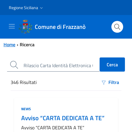
Vai al contenuto principale
Vai al menu principale
Regione Siciliana
Comune di Frazzanò
Home
Ricerca
346
Risultati
Filtra
Risultati di ricerca
Categoria:
NEWS
Avviso “CARTA DEDICATA A TE”
Avviso “CARTA DEDICATA A TE”