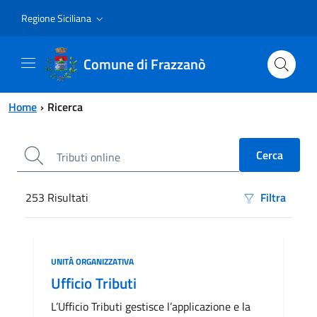
Vai al contenuto principale
Vai al menu principale
Regione Siciliana
Comune di Frazzanò
Home
Ricerca
253
Risultati
Filtra
Risultati di ricerca
Categoria:
UNITÀ ORGANIZZATIVA
Ufficio Tributi
L’Ufficio Tributi gestisce l’applicazione e la