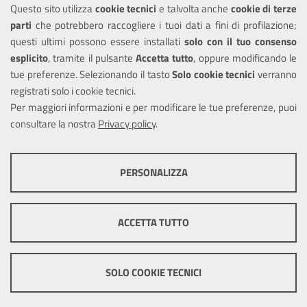
Questo sito utilizza
cookie tecnici
e talvolta anche
cookie di terze
Amministrazione trasparente
parti
che potrebbero raccogliere i tuoi dati a fini di profilazione;
Informativa privacy
questi ultimi possono essere installati
solo con il tuo consenso
Note legali
esplicito
, tramite il pulsante
Accetta tutto
, oppure modificando le
tue preferenze. Selezionando il tasto
Solo cookie tecnici
verranno
Piano di miglioramento dei servizi
registrati solo i cookie tecnici.
Dichiarazione di accessibilità
Per maggiori informazioni e per modificare le tue preferenze, puoi
consultare la nostra
Privacy policy
.
COOKIE TECNICI
SEGUICI SU
PERSONALIZZA
Facebook
Questi cookie consentono la corretta navigazione del sito e la rendono
ottimale per ogni utente. Essi non raccolgono i tuoi dati e le tue
informazioni di navigazione per scopi di marketing e profilazione, e
ACCETTA TUTTO
pertanto possono essere utilizzati senza bisogno di acquisire il tuo
Mappa del sito
Cookie
consenso.
policy
Credits
Mostra altre informazioni
SOLO COOKIE TECNICI
Cookie tecnici e funzionali