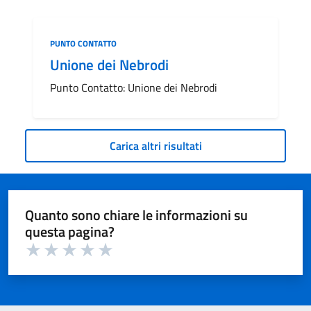
Categoria:
PUNTO CONTATTO
Unione dei Nebrodi
Punto Contatto: Unione dei Nebrodi
Carica altri risultati
Quanto sono chiare le informazioni su
questa pagina?
Valuta 1 su 5
Valuta 2 su 5
Valuta 3 su 5
Valuta 4 su 5
Valuta 5 su 5