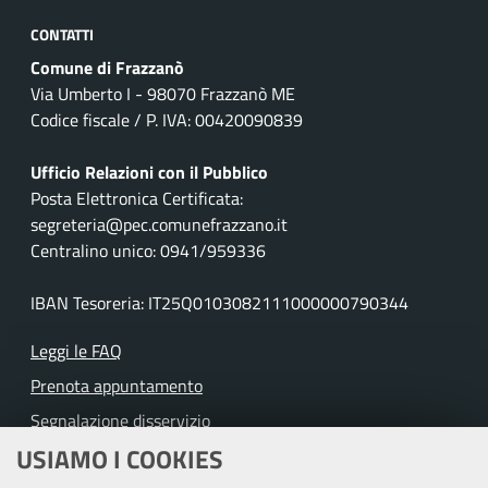
CONTATTI
Comune di Frazzanò
Via Umberto I - 98070 Frazzanò ME
Codice fiscale / P. IVA: 00420090839
Ufficio Relazioni con il Pubblico
Posta Elettronica Certificata:
segreteria@pec.comunefrazzano.it
Centralino unico: 0941/959336
IBAN Tesoreria: IT25Q0103082111000000790344
Leggi le FAQ
Prenota appuntamento
Segnalazione disservizio
USIAMO I COOKIES
Richiesta assistenza