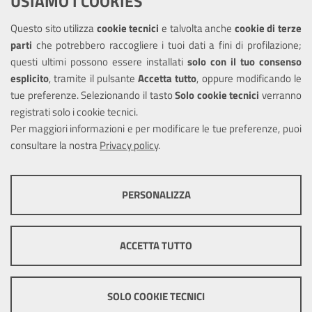
USIAMO I COOKIES
Questo sito utilizza
cookie tecnici
e talvolta anche
cookie di terze
Amministrazione trasparente
parti
che potrebbero raccogliere i tuoi dati a fini di profilazione;
Informativa privacy
questi ultimi possono essere installati
solo con il tuo consenso
Note legali
esplicito
, tramite il pulsante
Accetta tutto
, oppure modificando le
tue preferenze. Selezionando il tasto
Solo cookie tecnici
verranno
Piano di miglioramento dei servizi
registrati solo i cookie tecnici.
Dichiarazione di accessibilità
Per maggiori informazioni e per modificare le tue preferenze, puoi
consultare la nostra
Privacy policy
.
COOKIE TECNICI
SEGUICI SU
PERSONALIZZA
Facebook
Questi cookie consentono la corretta navigazione del sito e la rendono
ottimale per ogni utente. Essi non raccolgono i tuoi dati e le tue
informazioni di navigazione per scopi di marketing e profilazione, e
ACCETTA TUTTO
pertanto possono essere utilizzati senza bisogno di acquisire il tuo
consenso.
Mappa del sito
Cookie
policy
Credits
Mostra altre informazioni
SOLO COOKIE TECNICI