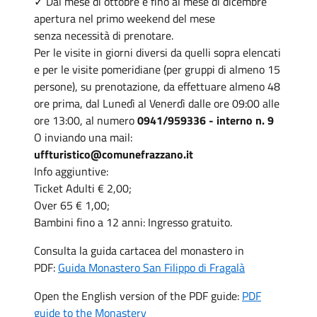
✓ Dal mese di ottobre e fino al mese di dicembre
apertura nel primo weekend del mese
senza necessità di prenotare.
Per le visite in giorni diversi da quelli sopra elencati
e per le visite pomeridiane (per gruppi di almeno 15
persone), su prenotazione, da effettuare almeno 48
ore prima, dal Lunedì al Venerdì dalle ore 09:00 alle
ore 13:00, al numero
0941/959336
- interno n. 9
O inviando una mail:
uffturistico@comunefrazzano.it
Info aggiuntive:
Ticket Adulti € 2,00;
Over 65 € 1,00;
Bambini fino a 12 anni: Ingresso gratuito.
Consulta la guida cartacea del monastero in
PDF:
Guida Monastero San Filippo di Fragalà
Open the English version of the PDF guide:
PDF
guide to the Monastery