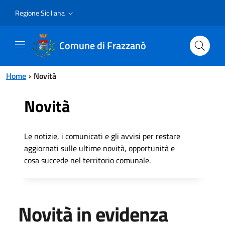
Vai al contenuto principale
Vai al menu principale
Regione Siciliana
Comune di Frazzanò
Home
Novità
Novità
Le notizie, i comunicati e gli avvisi per restare
aggiornati sulle ultime novità, opportunità e
cosa succede nel territorio comunale.
Novità in evidenza