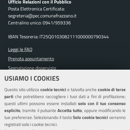
Ufficio Relazioni con il Pubblico
Posta Elettronica Certificata:
segreteria@pec.comunefrazzano.it
Centralino unico: 0941/959336
IBAN Tesoreria: IT25Q0103082111000000790344
Leggi le FAQ
Prenota appuntamento
Segnalazione disservizio
USIAMO I COOKIES
Richiesta assistenza
Questo sito utilizza
cookie tecnici
e talvolta anche
cookie di terze
Amministrazione trasparente
parti
che potrebbero raccogliere i tuoi dati a fini di profilazione;
Informativa privacy
questi ultimi possono essere installati
solo con il tuo consenso
Note legali
esplicito
, tramite il pulsante
Accetta tutto
, oppure modificando le
tue preferenze. Selezionando il tasto
Solo cookie tecnici
verranno
Piano di miglioramento dei servizi
registrati solo i cookie tecnici.
Dichiarazione di accessibilità