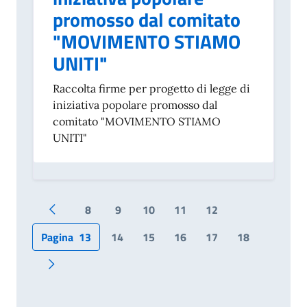
promosso dal comitato
"MOVIMENTO STIAMO
UNITI"
Raccolta firme per progetto di legge di
iniziativa popolare promosso dal
comitato "MOVIMENTO STIAMO
UNITI"
8
9
10
11
12
Pagina precedente
Pagina
13
14
15
16
17
18
Pagina successiva