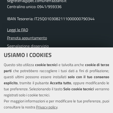
segreteria@pec.comunefrazzano.it
Centralino unico: 0941/959336
IBAN Tesoreria: IT25Q0103082111000000790344
Leggi le FAQ
Prenota appuntamento
Segnalazione disservizio
USIAMO I COOKIES
Richiesta assistenza
Questo sito utilizza
cookie tecnici
e talvolta anche
cookie di terze
Amministrazione trasparente
parti
che potrebbero raccogliere i tuoi dati a fini di profilazione;
Informativa privacy
questi ultimi possono essere installati
solo con il tuo consenso
Note legali
esplicito
, tramite il pulsante
Accetta tutto
, oppure modificando le
tue preferenze. Selezionando il tasto
Solo cookie tecnici
verranno
Piano di miglioramento dei servizi
registrati solo i cookie tecnici.
Dichiarazione di accessibilità
Per maggiori informazioni e per modificare le tue preferenze, puoi
consultare la nostra
Privacy policy
.