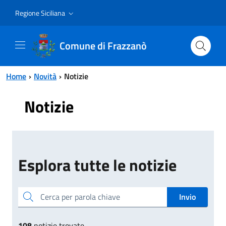
Vai al contenuto principale
Vai al menu principale
Regione Siciliana
Comune di Frazzanò
Home
Novità
Notizie
Notizie
Esplora tutte le notizie
Cerca per parola chiave
Invio
108
notizie trovate