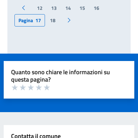
12
13
14
15
16
Pagina precedente
Pagina
17
18
Pagina successiva
Quanto sono chiare le informazioni su
questa pagina?
Valuta 1 su 5
Valuta 2 su 5
Valuta 3 su 5
Valuta 4 su 5
Valuta 5 su 5
Contatta il comune