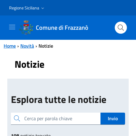
Vai al contenuto principale
Vai al menu principale
Regione Siciliana
Comune di Frazzanò
Home
Novità
Notizie
Notizie
Esplora tutte le notizie
Cerca per parola chiave
Invio
108
notizie trovate