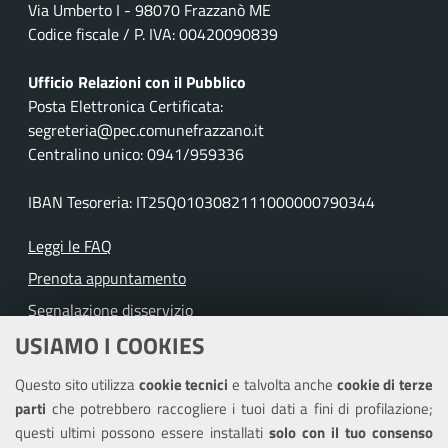
Via Umberto I - 98070 Frazzanò ME
Codice fiscale / P. IVA: 00420090839
Ufficio Relazioni con il Pubblico
Posta Elettronica Certificata:
segreteria@pec.comunefrazzano.it
Centralino unico: 0941/959336
IBAN Tesoreria: IT25Q0103082111000000790344
Leggi le FAQ
Prenota appuntamento
Segnalazione disservizio
USIAMO I COOKIES
Richiesta assistenza
Questo sito utilizza
cookie tecnici
e talvolta anche
cookie di terze
Amministrazione trasparente
parti
che potrebbero raccogliere i tuoi dati a fini di profilazione;
Informativa privacy
questi ultimi possono essere installati
solo con il tuo consenso